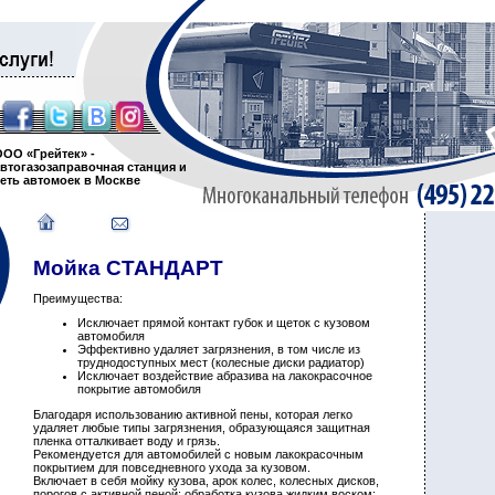
ООО «Грейтек» -
автогазозаправочная станция и
сеть автомоек в Москве
Мойка СТАНДАРТ
Преимущества:
Исключает прямой контакт губок и щеток с кузовом
автомобиля
Эффективно удаляет загрязнения, в том числе из
труднодоступных мест (колесные диски радиатор)
Исключает воздействие абразива на лакокрасочное
покрытие автомобиля
Благодаря использованию активной пены, которая легко
удаляет любые типы загрязнения, образующаяся защитная
пленка отталкивает воду и грязь.
Рекомендуется для автомобилей с новым лакокрасочным
покрытием для повседневного ухода за кузовом.
Включает в себя мойку кузова, арок колес, колесных дисков,
порогов с активной пеной; обработка кузова жидким воском;