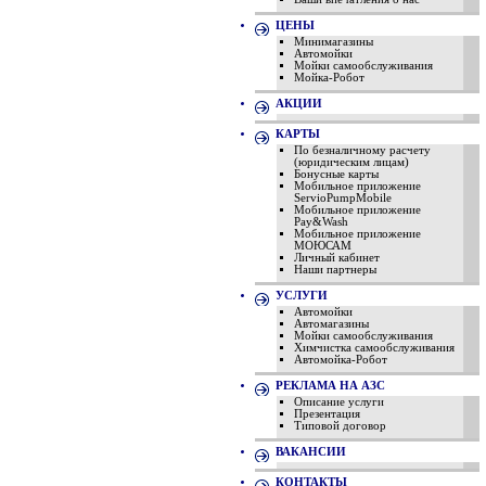
ЦЕНЫ
Минимагазины
Автомойки
Мойки самообслуживания
Мойка-Робот
АКЦИИ
КАРТЫ
По безналичному расчету
(юридическим лицам)
Бонусные карты
Мобильное приложение
ServioPumpMobile
Мобильное приложение
Pay&Wash
Мобильное приложение
МОЮСАМ
Личный кабинет
Наши партнеры
УСЛУГИ
Автомойки
Автомагазины
Мойки самообслуживания
Химчистка самообслуживания
Автомойка-Робот
РЕКЛАМА НА АЗС
Описание услуги
Презентация
Типовой договор
ВАКАНСИИ
КОНТАКТЫ