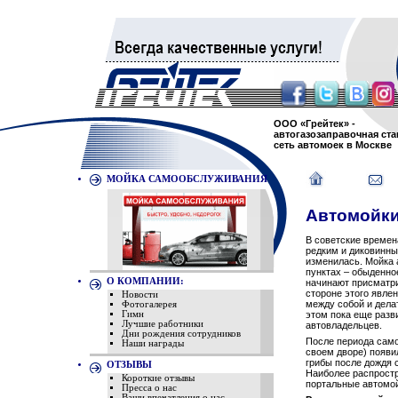
ООО «Грейтек» -
автогазозаправочная ста
сеть автомоек в Москве
МОЙКА САМООБСЛУЖИВАНИЯ
Автомойк
В советские времен
редким и диковинны
изменилась. Мойка
пунктах – обыденное
О КОМПАНИИ:
начинают присматри
стороне этого явле
Новости
между собой и дела
Фотогалерея
этом пока еще разв
Гимн
Лучшие работники
автовладельцев.
Дни рождения сотрудников
После периода сам
Наши награды
своем дворе) появи
грибы после дождя 
ОТЗЫВЫ
Наиболее распростр
Короткие отзывы
портальные автомой
Пресса о нас
Ваши впечатления о нас