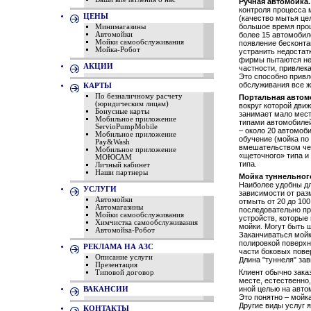
Ручная автомойка
контроля процесса 
ЦЕНЫ
(качество мытья це
большое время про
Минимагазины
более 15 автомобил
Автомойки
Мойки самообслуживания
появление бесконта
Мойка-Робот
устранить недостат
фирмы пытаются нед
АКЦИИ
частности, привлек
Это способно привл
обслуживания все ж
КАРТЫ
По безналичному расчету
Портальная автом
(юридическим лицам)
вокруг которой дви
Бонусные карты
занимает мало мес
Мобильное приложение
типами автомобилей
ServioPumpMobile
– около 20 автомоби
Мобильное приложение
обучение (мойка п
Pay&Wash
вмешательством чел
Мобильное приложение
«щеточного» типа и
МОЮСАМ
типа.
Личный кабинет
Наши партнеры
Мойка туннельног
Наиболее удобны дл
УСЛУГИ
зависимости от раз
Автомойки
отмыть от 20 до 10
Автомагазины
последовательно пр
Мойки самообслуживания
устройств, которые
Химчистка самообслуживания
мойки. Могут быть щ
Автомойка-Робот
Заканчиваться мойк
полировкой поверхн
РЕКЛАМА НА АЗС
части боковых пове
Описание услуги
Длина "туннеля" зав
Презентация
Клиент обычно зака
Типовой договор
месте, естественно
иной целью на авто
ВАКАНСИИ
Это понятно – мойк
Другие виды услуг 
КОНТАКТЫ