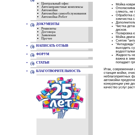
Центральный офис
Мойка коври
Автозаправочные комплексы
Ополаскиван
Автомойки
слякоть, не
Автомойки самообслуживания
Обработка с
Автомойка-Робот
химчистка с
Дополнитель
ДОКУМЕНТЫ
Чистка детал
Реквизиты
дисков.
Договора
Полировка к
Заявления
Мойка двига
Прочее
Снятие "ант
"Антидождь"
НАПИСАТЬ ОТЗЫВ
выходить су
водоотталки
ФОРУМ
Жидкость-не
важна в зим
попадает гр
СТАТЬИ
Итак, современная 
БЛАГОТВОРИТЕЛЬНОСТЬ
станция мойки, очи
неблагоприятных фа
автомойки предпочес
конкуренции уже де
качество услуг раст