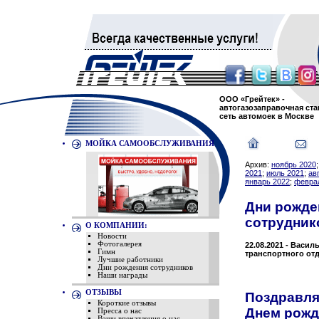
ООО «Грейтек» -
автогазозаправочная ста
сеть автомоек в Москве
МОЙКА САМООБСЛУЖИВАНИЯ
Архив:
ноябрь 2020
2021
;
июль 2021
;
ав
январь 2022
;
февра
Дни рожде
сотрудник
О КОМПАНИИ:
Новости
Фотогалерея
22.08.2021 - Васи
Гимн
транспортного от
Лучшие работники
Дни рождения сотрудников
Наши награды
ОТЗЫВЫ
Поздравля
Короткие отзывы
Днем рожд
Пресса о нас
Ваши впечатления о нас