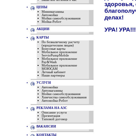
здоровья, 
ЦЕНЫ
благополу
Минимагазины
Автомойки
делах!
Мойки самообслуживания
Мойка-Робот
УРА! УРА!!! 
АКЦИИ
КАРТЫ
По безналичному расчету
(юридическим лицам)
Бонусные карты
Мобильное приложение
ServioPumpMobile
Мобильное приложение
Pay&Wash
Мобильное приложение
МОЮСАМ
Личный кабинет
Наши партнеры
УСЛУГИ
Автомойки
Автомагазины
Мойки самообслуживания
Химчистка самообслуживания
Автомойка-Робот
РЕКЛАМА НА АЗС
Описание услуги
Презентация
Типовой договор
ВАКАНСИИ
КОНТАКТЫ