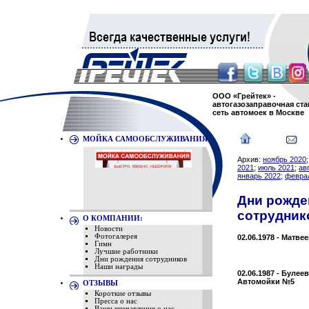
ООО «Грейтек» -
автогазозаправочная ста
сеть автомоек в Москве
МОЙКА САМООБСЛУЖИВАНИЯ
Архив:
ноябрь 2020
2021
;
июль 2021
;
ав
январь 2022
;
февра
Дни рожде
сотрудник
О КОМПАНИИ:
Новости
Фотогалерея
02.06.1978 - Матв
Гимн
Лучшие работники
Дни рождения сотрудников
Наши награды
02.06.1987 - Буле
Автомойки №5
ОТЗЫВЫ
Короткие отзывы
Пресса о нас
Ваши впечатления о нас