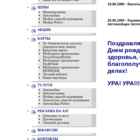
19.06.1980 - Васи
ЦЕНЫ
Минимагазины
Автомойки
Мойки самообслуживания
25.06.1994 - Кашм
Мойка-Робот
Автомойщик Авто
АКЦИИ
КАРТЫ
Поздравля
По безналичному расчету
(юридическим лицам)
Днем рожд
Бонусные карты
Мобильное приложение
здоровья, 
ServioPumpMobile
Мобильное приложение
благополу
Pay&Wash
Мобильное приложение
делах!
МОЮСАМ
Личный кабинет
Наши партнеры
УРА! УРА!!! 
УСЛУГИ
Автомойки
Автомагазины
Мойки самообслуживания
Химчистка самообслуживания
Автомойка-Робот
РЕКЛАМА НА АЗС
Описание услуги
Презентация
Типовой договор
ВАКАНСИИ
КОНТАКТЫ